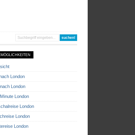
EMÖGLICHKEITEN
sicht
nach London
 nach London
 Minute London
chalreise London
chreise London
tereise London