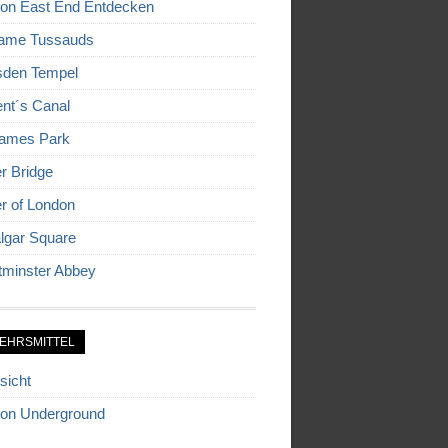
on East End Entdecken
ame Tussauds
den Tempel
nt´s Canal
James Park
r Bridge
r of London
algar Square
minster Abbey
EHRSMITTEL
sicht
on Underground