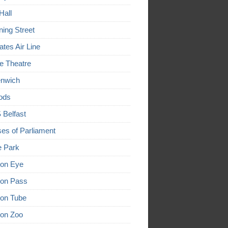
Hall
ing Street
ates Air Line
e Theatre
nwich
ods
Belfast
es of Parliament
 Park
on Eye
on Pass
on Tube
on Zoo