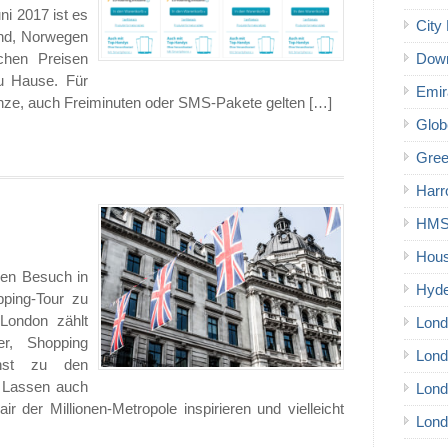
ni 2017 ist es
City 
land, Norwegen
chen Preisen
Down
zu Hause. Für
Emir
nze, auch Freiminuten oder SMS-Pakete gelten […]
Glob
Gree
Harr
HMS 
Hous
nen Besuch in
Hyde
ping-Tour zu
 London zählt
Lond
er, Shopping
Lond
nst zu den
. Lassen auch
Lond
r der Millionen-Metropole inspirieren und vielleicht
Lond