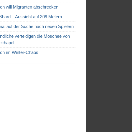
on will Migranten abschrecken
Shard – Aussicht auf 309 Metern
nal auf der Suche nach neuen Spielern
ndliche verteidigen die Moschee von
echapel
on im Winter-Chaos