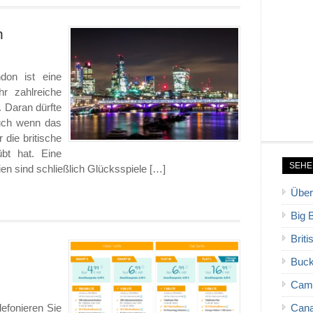
n
don ist eine
hr zahlreiche
 Daran dürfte
auch wenn das
 die britische
übt hat. Eine
SEHE
ien sind schließlich Glücksspiele […]
Über
Big 
Brit
Buck
Cam
efonieren Sie
Cana