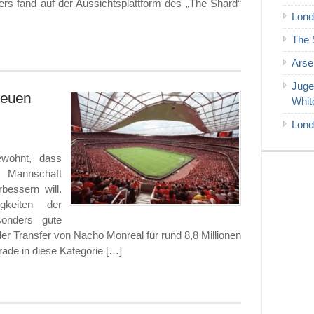
rs fand auf der Aussichtsplattform des „The Shard“
Lond
The 
Arse
Juge
neuen
Whit
Lond
wohnt, dass
r Mannschaft
bessern will.
gkeiten der
sonders gute
 Transfer von Nacho Monreal für rund 8,8 Millionen
rade in diese Kategorie […]