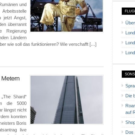
 Rumänen und
rbeitsstelle
FLUG
 jetzt Angst,
Über
den überrannt
e Regierung
Lond
enden Ländern
Lond
er wie soll das funktionieren? Wie verschafft […]
Lond
SONS
9 Metern
Spra
Die 
s „The Shard“
um die 5000
Roam
 längst nicht
auf 
erdem konnten
Shop
eisters Boris
santrag live
Dos 