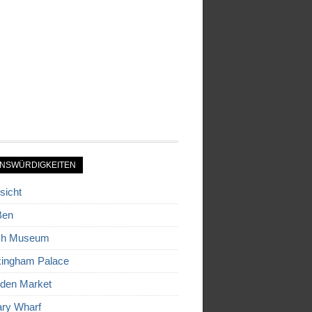
NSWÜRDIGKEITEN
sicht
Ben
ish Museum
ingham Palace
den Market
ry Wharf