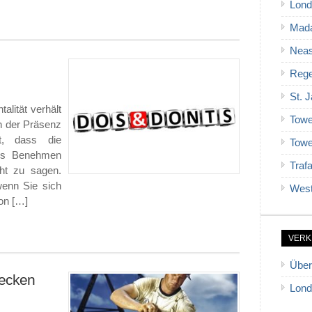
Lond
Mad
Neas
Rege
St. 
alität verhält
Towe
an der Präsenz
gt, dass die
Towe
tes Benehmen
Traf
ht zu sagen.
 wenn Sie sich
West
on […]
VERK
Über
recken
Lond