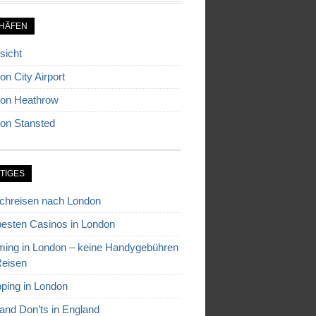
HÄFEN
sicht
on City Airport
on Heathrow
on Stansted
TIGES
chreisen nach London
besten Casinos in London
ing in London – keine Handygebühren
Reisen
ping in London
and Don’ts in England