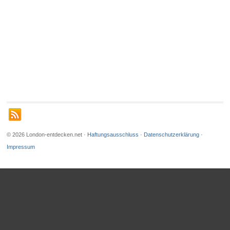
© 2026 London-entdecken.net ·
Haftungsausschluss
·
Datenschutzerklärung
·
Impressum