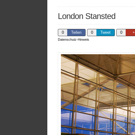
London Stansted
0
Teilen
0
Tweet
0
+
Datenschutz-Hinweis