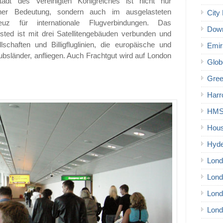
adt des Vereinigten Königreiches ist nicht nur
hoher Bedeutung, sondern auch im ausgelasteten
City 
uz für internationale Flugverbindungen. Das
Down
sted ist mit drei Satellitengebäuden verbunden und
schaften und Billigfluglinien, die europäische und
Emir
laubsländer, anfliegen. Auch Frachtgut wird auf London
Glob
Gree
Harr
HMS 
Hous
Hyde
Lond
Lond
Lond
Lond