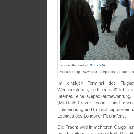
London Stansted –
(CC BY 2.0)
Bildquelle: http://www.flickr.com/photos/aurelijus/2
Im einzigen Terminal des Flugha
Wechselstuben, in denen natürlich auc
Internet, eine Gepäckaufbewahrung
„Multifaith-Prayer-Rooms“ sind eben
Entspannung und Erfrischung sorgen d
Lounges des Londoner Flughafens.
Die Fracht wird in mehreren Cargo-In
um den Flugplatz abgewickelt. Das Ha