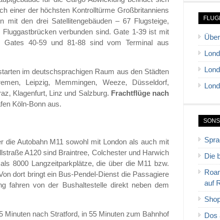
h einer der höchsten Kontrolltürme Großbritanniens
FLUG
 mit den drei Satellitengebäuden – 67 Flugsteige,
 Fluggastbrücken verbunden sind. Gate 1-39 ist mit
Über
ie Gates 40-59 und 81-88 sind vom Terminal aus
Lond
Lond
starten im deutschsprachigen Raum aus den Städten
 Bremen, Leipzig, Memmingen, Weeze, Düsseldorf,
Lond
az, Klagenfurt, Linz und Salzburg.
Frachtflüge nach
fen Köln-Bonn aus.
SONS
Spra
er die Autobahn M11 sowohl mit London als auch mit
straße A120 sind Braintree, Colchester und Harwich
Die 
als 8000 Langzeitparkplätze, die über die M11 bzw.
Roam
Von dort bringt ein Bus-Pendel-Dienst die Passagiere
auf 
g fahren von der Bushaltestelle direkt neben dem
Shop
45 Minuten nach Stratford, in 55 Minuten zum Bahnhof
Dos 