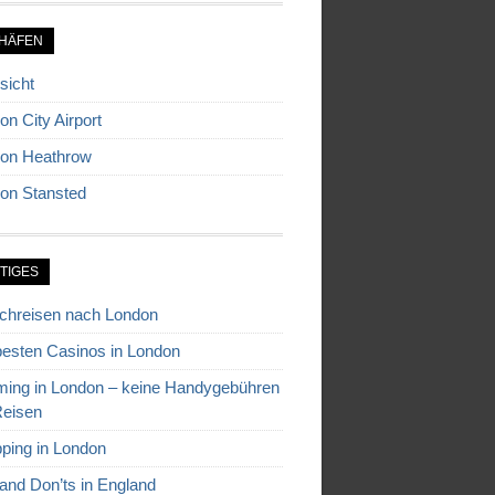
HÄFEN
sicht
on City Airport
on Heathrow
on Stansted
TIGES
chreisen nach London
besten Casinos in London
ing in London – keine Handygebühren
Reisen
ping in London
and Don’ts in England