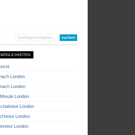
EMÖGLICHKEITEN
sicht
nach London
 nach London
 Minute London
chalreise London
chreise London
tereise London