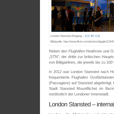
London Stansted Eingang –
(CC BY 2.0)
Bildquelle: http://www.flickr.com/photos/bjaglin/218
Neben den Flughäfen Heathrow und Ga
„STN“, der dritte zur britischen Haup
von Billigairlines, die jeweils bis zu 10
In 2012 war London Stansted nach H
frequentierte Flughafen Großbritann
(Passagiere) auf Stansted abgefertigt.
Stadt Stansted Mountfitchet im Bezi
nordöstlich der Londoner Innenstadt.
London Stansted – internat