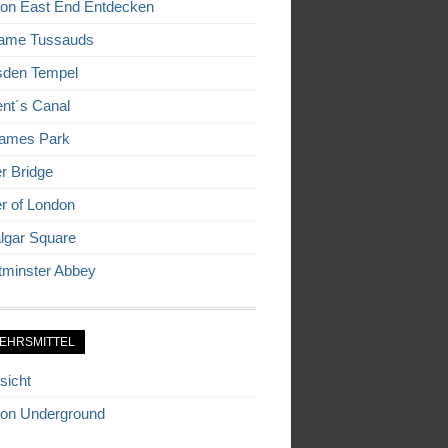
on East End Entdecken
ame Tussauds
den Tempel
nt´s Canal
James Park
r Bridge
r of London
algar Square
minster Abbey
EHRSMITTEL
sicht
on Underground