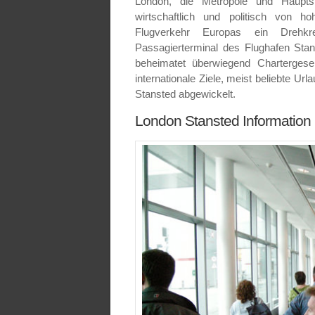
London, die Metropole und Hauptst
wirtschaftlich und politisch von 
Flugverkehr Europas ein Drehkre
Passagierterminal des Flughafen Stan
beheimatet überwiegend Chartergesell
internationale Ziele, meist beliebte Ur
Stansted abgewickelt.
London Stansted Information