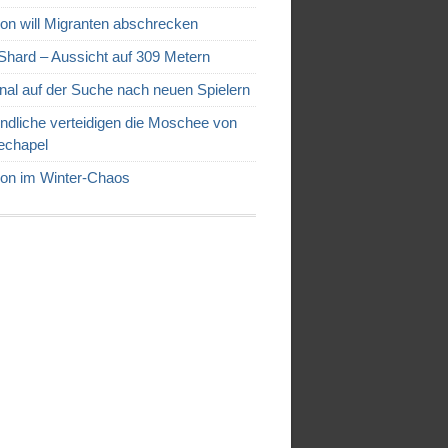
on will Migranten abschrecken
Shard – Aussicht auf 309 Metern
nal auf der Suche nach neuen Spielern
ndliche verteidigen die Moschee von
echapel
on im Winter-Chaos