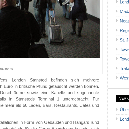
Lond
Mad
Neas
Rege
St. 
Towe
Towe
Traf
290468263/
West
fens London Stansted befinden sich mehrere
h Euro in britische Pfund getauscht werden können.
, Duschräume sowie eine Kapelle und sogenannte
VERK
falls in Stansteds Terminal 1 untergebracht. Für
ie mehr als 60 Läden, Bars, Restaurants, Cafés und
Über
Lond
stallationen in Form von Gebäuden und Hangars rund
uptgebäude für die Cargo Abwicklung befindet sich