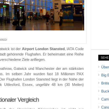
450922/
twick ist der
Airport London Stansted
, IATA Code
tstadt gehörende Flughafen. Er beheimatet eine Reihe
SEHE
0 verschiedene Ziele anfliegen.
Über
eathrow, Gatwick und Manchester der am stärksten
iens. Im selben Jahr wurden fast 18 Millionen PAX
Big 
 Der Flughafen London Stansted liegt in der Nähe der
Brit
rk Uttlesford, Essex, ungefähr 48 km (30 Meilen)
Buck
ionaler Vergleich
Cam
Cana