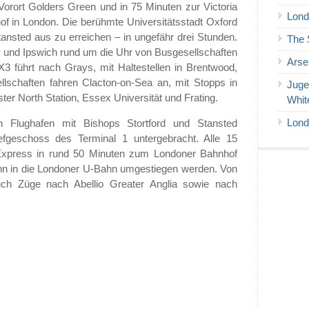
 Vorort Golders Green und in 75 Minuten zur Victoria
Lond
f in London. Die berühmte Universitätsstadt Oxford
tansted aus zu erreichen – in ungefähr drei Stunden.
The 
 und Ipswich rund um die Uhr von Busgesellschaften
Arse
3 führt nach Grays, mit Haltestellen in Brentwood,
lschaften fahren Clacton-on-Sea an, mit Stopps in
Juge
ter North Station, Essex Universität und Frating.
Whit
Lond
n Flughafen mit Bishops Stortford und Stansted
efgeschoss des Terminal 1 untergebracht. Alle 15
 Express in rund 50 Minuten zum Londoner Bahnhof
ann in die Londoner U-Bahn umgestiegen werden. Von
h Züge nach Abellio Greater Anglia sowie nach