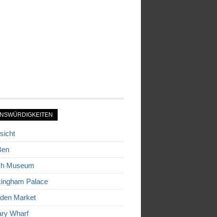
NSWÜRDIGKEITEN
sicht
Ben
ish Museum
ingham Palace
den Market
ry Wharf