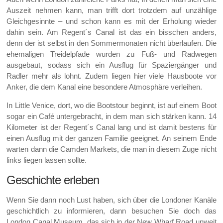
Auszeit nehmen kann, man trifft dort trotzdem auf unzählige
Gleichgesinnte – und schon kann es mit der Erholung wieder
dahin sein. Am Regent´s Canal ist das ein bisschen anders,
denn der ist selbst in den Sommermonaten nicht überlaufen. Die
ehemaligen Treidelpfade wurden zu Fuß- und Radwegen
ausgebaut, sodass sich ein Ausflug für Spaziergänger und
Radler mehr als lohnt. Zudem liegen hier viele Hausboote vor
Anker, die dem Kanal eine besondere Atmosphäre verleihen.
In Little Venice, dort, wo die Bootstour beginnt, ist auf einem Boot
sogar ein Café untergebracht, in dem man sich stärken kann. 14
Kilometer ist der Regent´s Canal lang und ist damit bestens für
einen Ausflug mit der ganzen Familie geeignet. An seinem Ende
warten dann die Camden Markets, die man in diesem Zuge nicht
links liegen lassen sollte.
Geschichte erleben
Wenn Sie dann noch Lust haben, sich über die Londoner Kanäle
geschichtlich zu informieren, dann besuchen Sie doch das
London Canal Museum, das sich in der New Wharf Road unweit