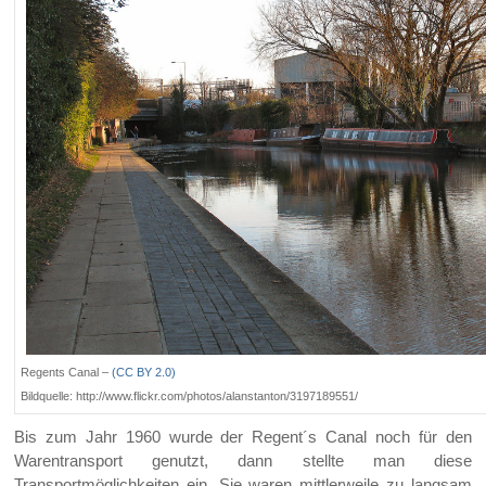
Regents Canal –
(CC BY 2.0)
Bildquelle: http://www.flickr.com/photos/alanstanton/3197189551/
Bis zum Jahr 1960 wurde der Regent´s Canal noch für den
Warentransport genutzt, dann stellte man diese
Transportmöglichkeiten ein. Sie waren mittlerweile zu langsam