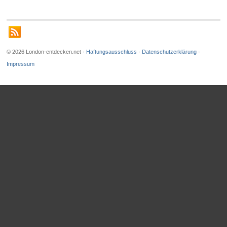
© 2026 London-entdecken.net ·
Haftungsausschluss
·
Datenschutzerklärung
·
Impressum