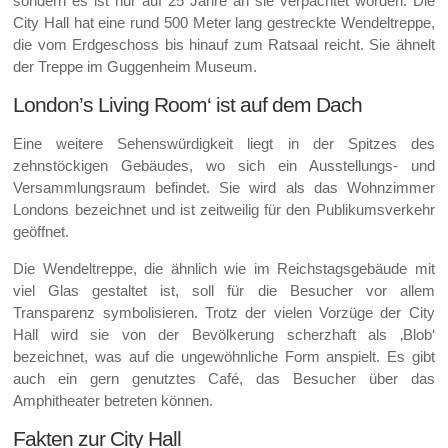
sondern es ist nur auf 25 Jahre an sie verpachtet worden. Die
City Hall hat eine rund 500 Meter lang gestreckte Wendeltreppe,
die vom Erdgeschoss bis hinauf zum Ratsaal reicht. Sie ähnelt
der Treppe im Guggenheim Museum.
London’s Living Room‘ ist auf dem Dach
Eine weitere Sehenswürdigkeit liegt in der Spitzes des
zehnstöckigen Gebäudes, wo sich ein Ausstellungs- und
Versammlungsraum befindet. Sie wird als das Wohnzimmer
Londons bezeichnet und ist zeitweilig für den Publikumsverkehr
geöffnet.
Die Wendeltreppe, die ähnlich wie im Reichstagsgebäude mit
viel Glas gestaltet ist, soll für die Besucher vor allem
Transparenz symbolisieren. Trotz der vielen Vorzüge der City
Hall wird sie von der Bevölkerung scherzhaft als ‚Blob‘
bezeichnet, was auf die ungewöhnliche Form anspielt. Es gibt
auch ein gern genutztes Café, das Besucher über das
Amphitheater betreten können.
Fakten zur City Hall