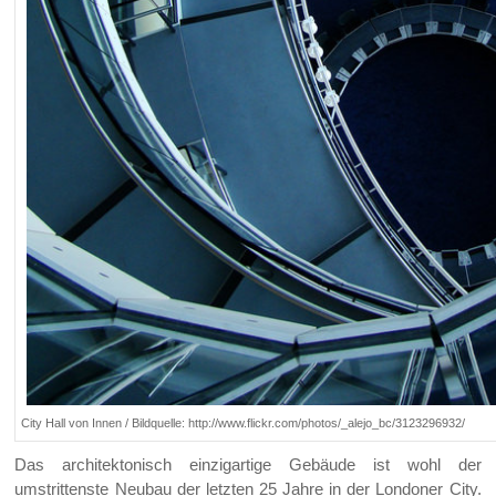
City Hall von Innen / Bildquelle: http://www.flickr.com/photos/_alejo_bc/3123296932/
Das architektonisch einzigartige Gebäude ist wohl der
umstrittenste Neubau der letzten 25 Jahre in der Londoner City.