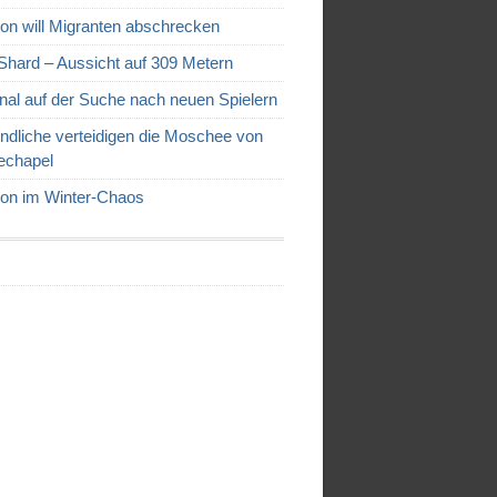
on will Migranten abschrecken
Shard – Aussicht auf 309 Metern
nal auf der Suche nach neuen Spielern
ndliche verteidigen die Moschee von
echapel
on im Winter-Chaos