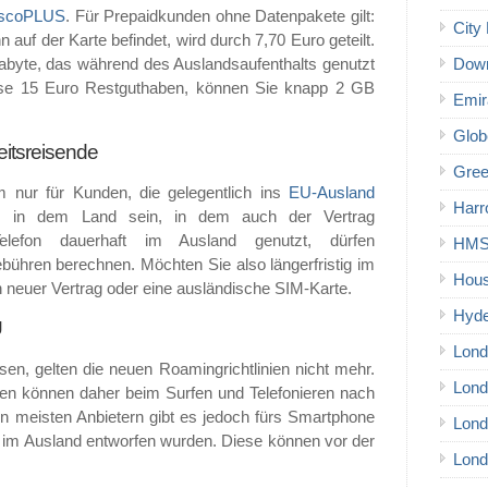
iscoPLUS
. Für Prepaidkunden ohne Datenpakete gilt:
City 
auf der Karte befindet, wird durch 7,70 Euro geteilt.
abyte, das während des Auslandsaufenthalts genutzt
Down
ise 15 Euro Restguthaben, können Sie knapp 2 GB
Emir
Glob
eitsreisende
Gree
m nur für Kunden, die gelegentlich ins
EU-Ausland
Harr
ss in dem Land sein, in dem auch der Vertrag
lefon dauerhaft im Ausland genutzt, dürfen
HMS 
bühren berechnen. Möchten Sie also längerfristig im
Hous
in neuer Vertrag oder eine ausländische SIM-Karte.
Hyde
U
Lond
en, gelten die neuen Roamingrichtlinien nicht mehr.
Lond
en können daher beim Surfen und Telefonieren nach
n meisten Anbietern gibt es jedoch fürs Smartphone
Lond
lte im Ausland entworfen wurden. Diese können vor der
Lond