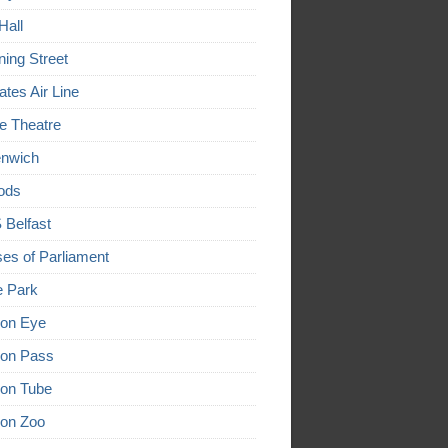
Hall
ing Street
ates Air Line
e Theatre
nwich
ods
Belfast
es of Parliament
 Park
on Eye
on Pass
on Tube
on Zoo