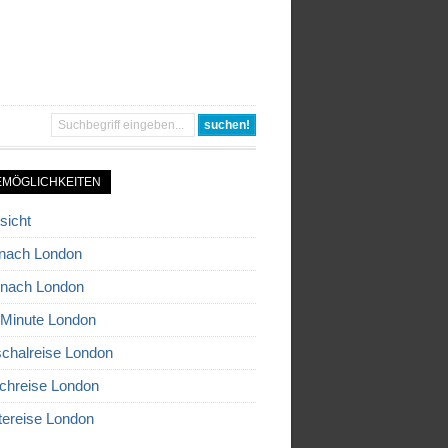
EMÖGLICHKEITEN
sicht
nach London
 nach London
 Minute London
chalreise London
chreise London
tereise London