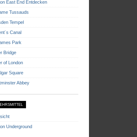
on East End Entdecken
ame Tussauds
den Tempel
nt´s Canal
James Park
r Bridge
r of London
algar Square
minster Abbey
EHRSMITTEL
sicht
on Underground