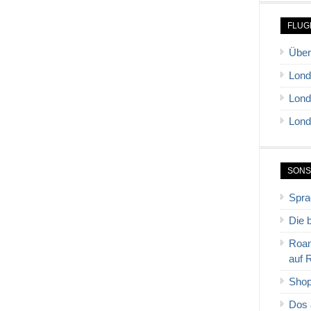
FLUG
Über
Lond
Lond
Lond
SONS
Spra
Die 
Roam
auf 
Shop
Dos 