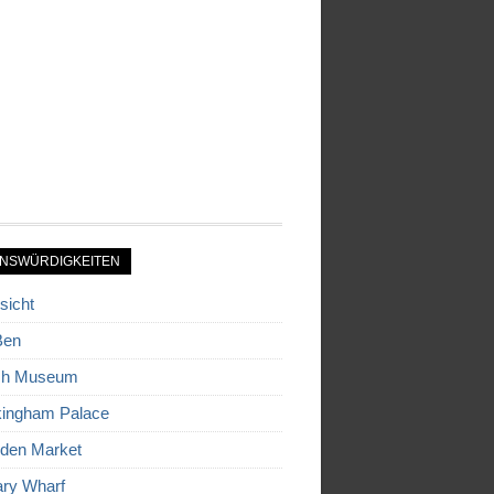
NSWÜRDIGKEITEN
sicht
Ben
ish Museum
ingham Palace
den Market
ry Wharf