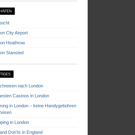
HÄFEN
sicht
on City Airport
on Heathrow
on Stansted
TIGES
chreisen nach London
besten Casinos in London
ing in London – keine Handygebühren
Reisen
ping in London
and Don’ts in England