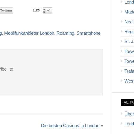
Lond
Mad
Neas
Rege
g
,
Mobilfunkanbieter London
,
Roaming
,
Smartphone
St. 
Towe
Towe
ribe to
Traf
West
VERK
Über
Lond
Die besten Casinos in London
»