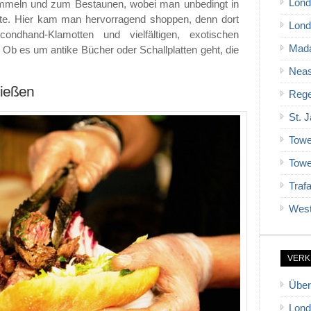
Lond
Bummeln und zum Bestaunen, wobei man unbedingt in
llte. Hier kam man hervorragend shoppen, denn dort
Lond
ndhand-Klamotten und vielfältigen, exotischen
Mad
 Ob es um antike Bücher oder Schallplatten geht, die
Neas
nießen
Rege
St. 
Towe
Towe
Traf
West
VERK
Über
Lond