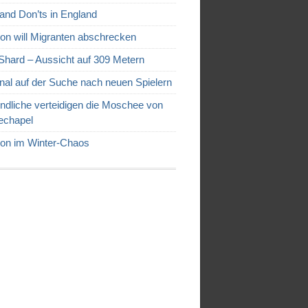
and Don’ts in England
on will Migranten abschrecken
Shard – Aussicht auf 309 Metern
nal auf der Suche nach neuen Spielern
ndliche verteidigen die Moschee von
echapel
on im Winter-Chaos