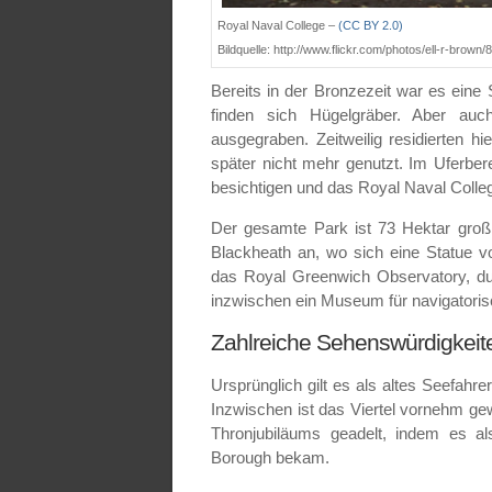
Royal Naval College –
(CC BY 2.0)
Bildquelle: http://www.flickr.com/photos/ell-r-brown
Bereits in der Bronzezeit war es ein
finden sich Hügelgräber. Aber auc
ausgegraben. Zeitweilig residierten h
später nicht mehr genutzt. Im Uferbe
besichtigen und das Royal Naval College
Der gesamte Park ist 73 Hektar groß
Blackheath an, wo sich eine Statue v
das Royal Greenwich Observatory, dur
inzwischen ein Museum für navigatori
Zahlreiche Sehenswürdigkeite
Ursprünglich gilt es als altes Seefahr
Inzwischen ist das Viertel vornehm g
Thronjubiläums geadelt, indem es al
Borough bekam.