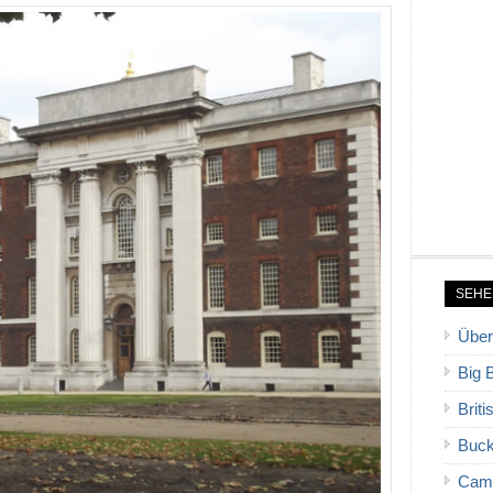
SEHE
Über
Big 
Brit
Buck
Cam