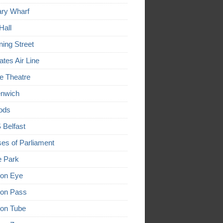
ry Wharf
Hall
ing Street
ates Air Line
e Theatre
nwich
ods
Belfast
es of Parliament
 Park
on Eye
on Pass
on Tube