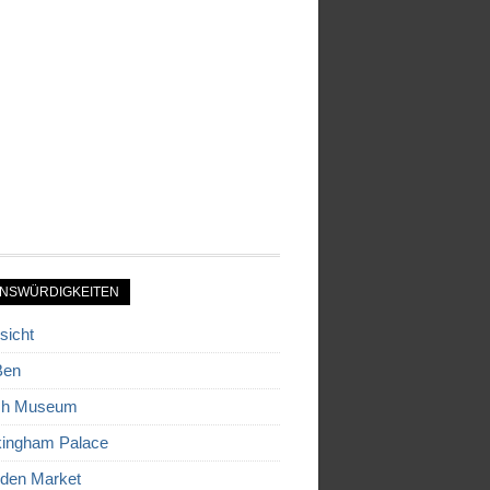
NSWÜRDIGKEITEN
sicht
Ben
ish Museum
ingham Palace
den Market