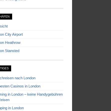
HÄFEN
sicht
on City Airport
on Heathrow
on Stansted
TIGES
chreisen nach London
besten Casinos in London
ing in London – keine Handygebühren
Reisen
ping in London