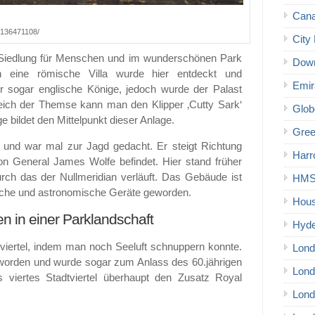
Cana
/8136471108/
City 
e Siedlung für Menschen und im wunderschönen Park
Down
h eine römische Villa wurde hier entdeckt und
Emir
ier sogar englische Könige, jedoch wurde der Palast
reich der Themse kann man den Klipper ‚Cutty Sark‘
Glob
 bildet den Mittelpunkt dieser Anlage.
Gree
 und war mal zur Jagd gedacht. Er steigt Richtung
Harr
on General James Wolfe befindet. Hier stand früher
ch das der Nullmeridian verläuft. Das Gebäude ist
HMS 
sche und astronomische Geräte geworden.
Hous
n in einer Parklandschaft
Hyde
erviertel, indem man noch Seeluft schnuppern konnte.
Lond
eworden und wurde sogar zum Anlass des 60.jährigen
Lond
s viertes Stadtviertel überhaupt den Zusatz Royal
Lond