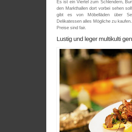
Es ist ein Viertel zum Schlendern, 
den Markthallen dort vorbei sehen so
gibt es von Möbelläden über Seco
Delikatessen alles Mögliche zu kaufen.
Preise sind fair.
Lustig und leger multikulti ge