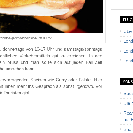
FLUG
Über
com/photos/greenwichwhs/5452894725/
Lond
r, donnertags von 10-17 Uhr und samstags/sonntags
Lond
entlichen Verkehrsmitteln gut zu erreichen. In den
Lond
ein Muss und man sollte sich auf jeden Fall Zeit
Ruhe umsehen kann.
hervorragenden Speisen wie Curry oder Falafel. Hier
SONS
it ihnen mehr ins Gespräch als sonst irgendwo. Vor
r Touristen gibt.
Spra
Die 
Roam
auf 
Shop