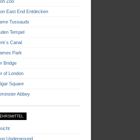
on Zoo
on East End Entdecken
ame Tussauds
den Tempel
nt´s Canal
James Park
r Bridge
r of London
algar Square
minster Abbey
EHRSMITTEL
sicht
on Underground