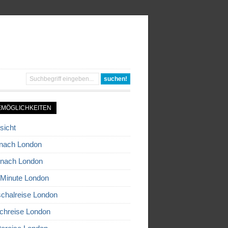
EMÖGLICHKEITEN
sicht
nach London
 nach London
 Minute London
chalreise London
chreise London