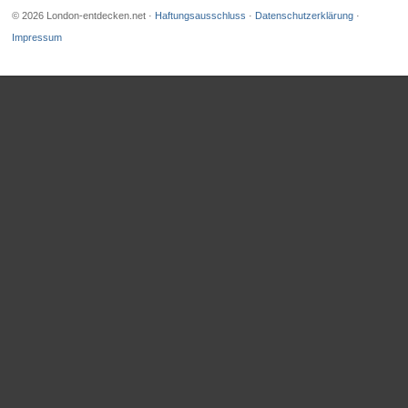
© 2026 London-entdecken.net ·
Haftungsausschluss
·
Datenschutzerklärung
·
Impressum