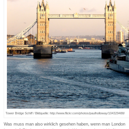
Tower Bridge Schiff / Bildquelle: http://www.flickr.com/photos/paulholloway/104329488/
Was muss man also wirklich gesehen haben, wenn man London