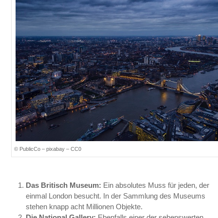
© PublicCo – pixabay – CC0
Das Britisch Museum:
Ein absolutes Muss für jeden, der
einmal London besucht. In der Sammlung des Museums
stehen knapp acht Millionen Objekte.
Die National Gallery:
Ebenfalls einer der sehenswerten