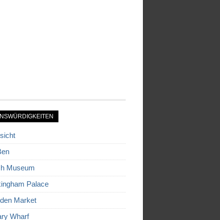
NSWÜRDIGKEITEN
sicht
Ben
ish Museum
ingham Palace
den Market
ry Wharf