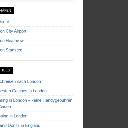
HÄFEN
sicht
on City Airport
on Heathrow
on Stansted
TIGES
chreisen nach London
besten Casinos in London
ing in London – keine Handygebühren
Reisen
ping in London
and Don’ts in England