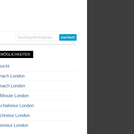
EMÖGLICHKEITEN
sicht
nach London
 nach London
 Minute London
chalreise London
chreise London
tereise London