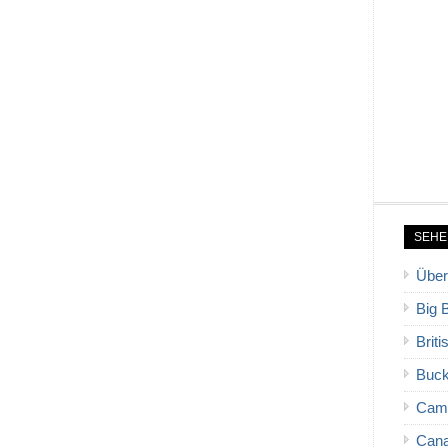
SEHE
Über
Big 
Brit
Buck
Cam
Cana