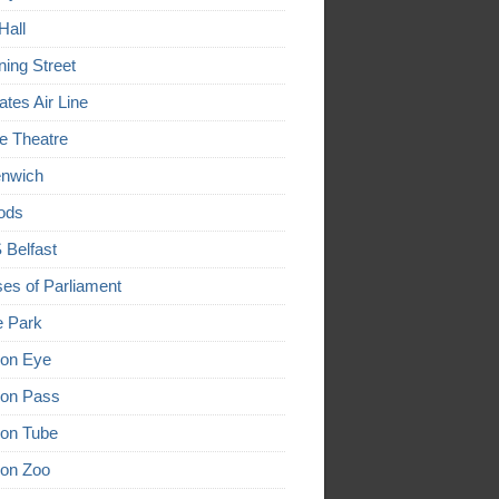
Hall
ing Street
ates Air Line
e Theatre
nwich
ods
Belfast
es of Parliament
 Park
on Eye
on Pass
on Tube
on Zoo