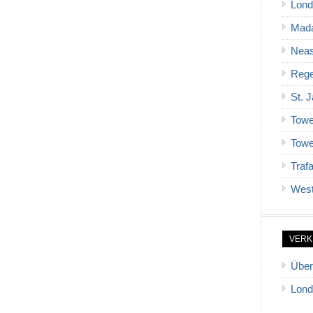
Lond
Mad
Neas
Rege
St. 
Towe
Towe
Traf
West
VERK
Über
Lond