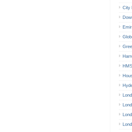
City 
Down
Emir
Glob
Gree
Harr
HMS 
Hous
Hyde
Lond
Lond
Lond
Lond