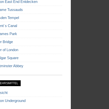
on East End Entdecken
ame Tussauds
den Tempel
nt´s Canal
James Park
r Bridge
r of London
algar Square
minster Abbey
EHRSMITTEL
sicht
on Underground