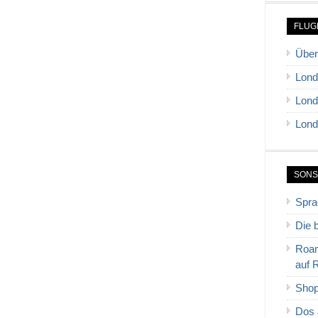
FLUG
Über
Lond
Lond
Lond
SONS
Spra
Die 
Roam
auf 
Shop
Dos 