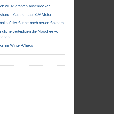
on will Migranten abschrecken
Shard – Aussicht auf 309 Metern
nal auf der Suche nach neuen Spielern
ndliche verteidigen die Moschee von
echapel
on im Winter-Chaos